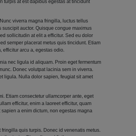
n turpis at est dapibus egestas at tincidunt
unc viverra magna fringilla, luctus tellus
uis suscipit auctor. Quisque congue maximus
sollicitudin at elit a efficitur. Sed eu dolor
Sed semper placerat metus quis tincidunt. Etiam
efficitur arcu a, egestas odio.
cinia nec ligula id aliquam. Proin eget fermentum
nunc. Donec volutpat lacinia sem in viverra.
ligula. Nulla dolor sapien, feugiat sit amet
 mi. Etiam consectetur ullamcorper ante, eget
am efficitur, enim a laoreet efficitur, quam
uet sapien a enim dictum, non egestas magna
fringilla quis turpis. Donec id venenatis metus.