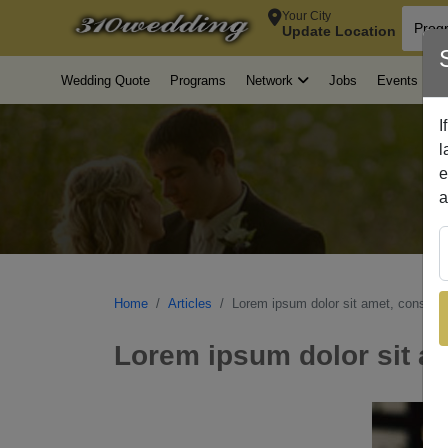
Your City
Update Location
Wedding Quote
Programs
Jobs
Events
A
Network
Home
Articles
Lorem ipsum dolor sit amet, consectet
Lorem ipsum dolor sit am