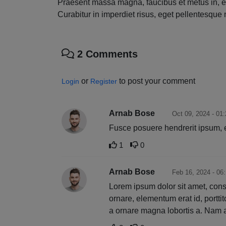
Praesent massa magna, faucibus et metus in, eff
Curabitur in imperdiet risus, eget pellentesque
2
Comments
or
to post your comment
Login
Register
Arnab Bose
Oct 09, 2024 - 01
Fusce posuere hendrerit ipsum, e
1
0
Arnab Bose
Feb 16, 2024 - 06
Lorem ipsum dolor sit amet, conse
ornare, elementum erat id, portti
a ornare magna lobortis a. Nam a