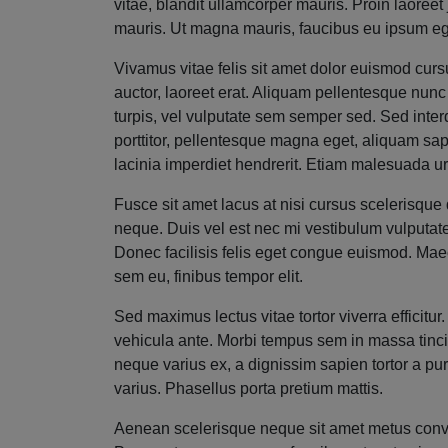
vitae, blandit ullamcorper mauris. Proin laoreet
mauris. Ut magna mauris, faucibus eu ipsum ege
Vivamus vitae felis sit amet dolor euismod cursu
auctor, laoreet erat. Aliquam pellentesque nunc
turpis, vel vulputate sem semper sed. Sed interdu
porttitor, pellentesque magna eget, aliquam sap
lacinia imperdiet hendrerit. Etiam malesuada ur
Fusce sit amet lacus at nisi cursus scelerisque 
neque. Duis vel est nec mi vestibulum vulputate
Donec facilisis felis eget congue euismod. Maec
sem eu, finibus tempor elit.
Sed maximus lectus vitae tortor viverra efficitu
vehicula ante. Morbi tempus sem in massa tincidu
neque varius ex, a dignissim sapien tortor a p
varius. Phasellus porta pretium mattis.
Aenean scelerisque neque sit amet metus convall