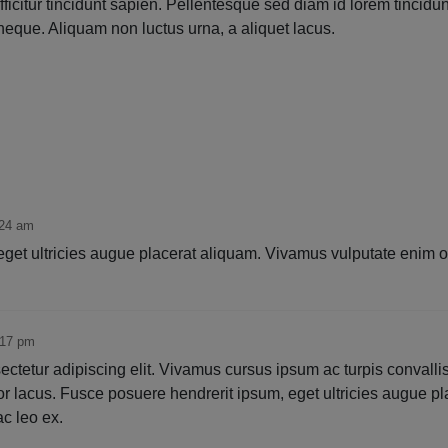
icitur tincidunt sapien. Pellentesque sed diam id lorem tincidun
 neque. Aliquam non luctus urna, a aliquet lacus.
:24 am
get ultricies augue placerat aliquam. Vivamus vulputate enim o
:17 pm
ctetur adipiscing elit. Vivamus cursus ipsum ac turpis convallis v
tor lacus. Fusce posuere hendrerit ipsum, eget ultricies augue 
c leo ex.