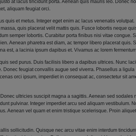
 justo at lacus tincidunt porta. Aenean quis mauris leo. Donec no
t, aliquam feugiat orci.
s quis et metus. Integer eget enim ac lacus venenatis volutpat. N
 massa, quis placerat velit mattis quis. Fusce lobortis neque q
m semper lobortis. Curabitur porta finibus nisi vitae congue. Sed 
ien. Aenean pharetra est diam, ac tempor libero placerat quis. 
na est, a lacinia ipsum dapibus et. Vivamus ac lorem fermentum, 
quis sed purus. Duis facilisis libero a dapibus ultrices. Nunc la
. Donec feugiat convallis augue sed viverra. Phasellus a ligula 
enas orci ipsum, imperdiet in consequat ac, consectetur sit amet 
r. Donec ultricies suscipit magna a sagittis. Aenean sed sodales
nt pulvinar. Integer imperdiet arcu sed aliquam vestibulum. Null
urus. Aenean vel quam et enim tristique scelerisque. Proin aliq
is sollicitudin. Quisque nec arcu vitae enim interdum tincidunt 