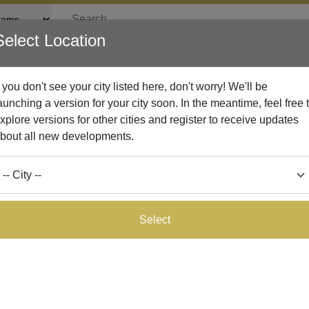
Select Location
rticles
Lead Network
Article
ur adipiscing elit.
et, consectetur adipiscing elit.